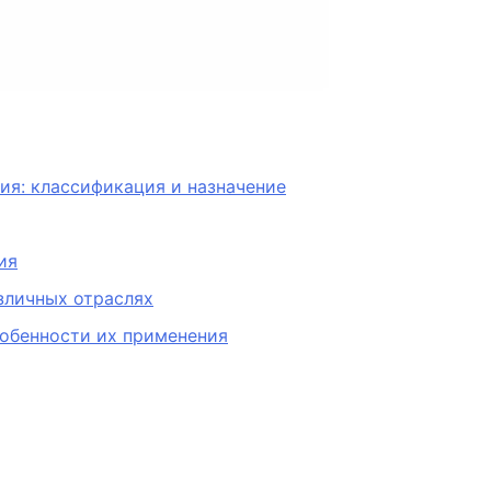
я: классификация и назначение
ия
зличных отраслях
собенности их применения