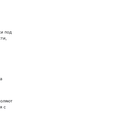
ки под
ти,
на
воляют
я с