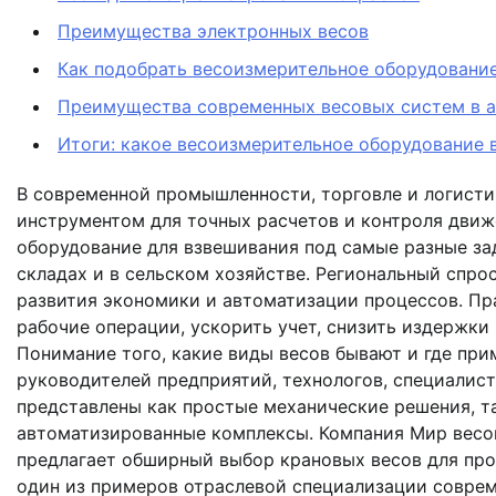
Преимущества электронных весов
Как подобрать весоизмерительное оборудование
Преимущества современных весовых систем в а
Итоги: какое весоизмерительное оборудование в
В современной промышленности, торговле и логист
инструментом для точных расчетов и контроля движ
оборудование для взвешивания под самые разные за
складах и в сельском хозяйстве. Региональный спро
развития экономики и автоматизации процессов. Пр
рабочие операции, ускорить учет, снизить издержки
Понимание того, какие виды весов бывают и где при
руководителей предприятий, технологов, специалист
представлены как простые механические решения, т
автоматизированные комплексы. Компания Мир весо
предлагает обширный выбор крановых весов для про
один из примеров отраслевой специализации соврем