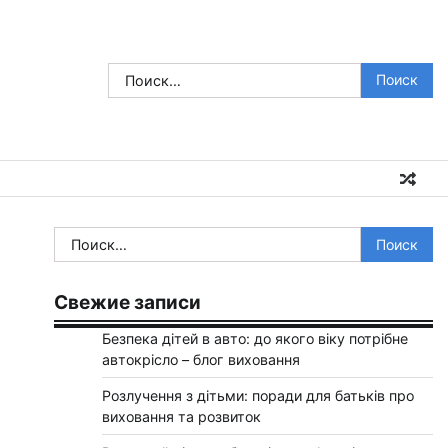
Найти:
Найти:
Свежие записи
Безпека дітей в авто: до якого віку потрібне
автокрісло – блог виховання
Розлучення з дітьми: поради для батьків про
виховання та розвиток