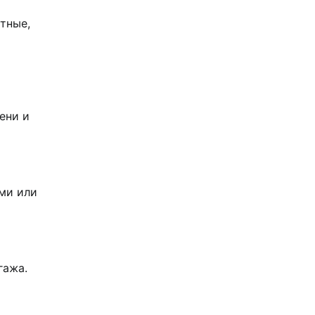
тные,
ени и
ыми или
гажа.