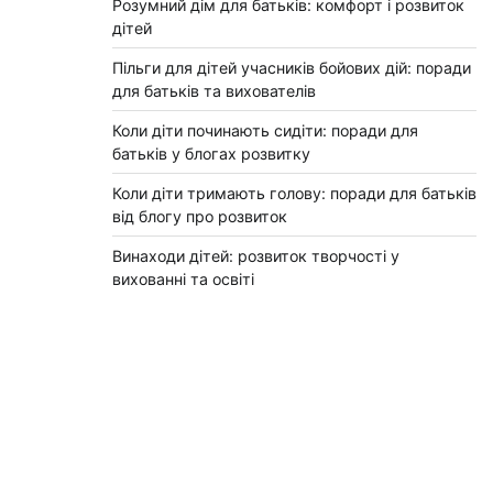
Розумний дім для батьків: комфорт і розвиток
дітей
Пільги для дітей учасників бойових дій: поради
для батьків та вихователів
Коли діти починають сидіти: поради для
батьків у блогах розвитку
Коли діти тримають голову: поради для батьків
від блогу про розвиток
Винаходи дітей: розвиток творчості у
вихованні та освіті