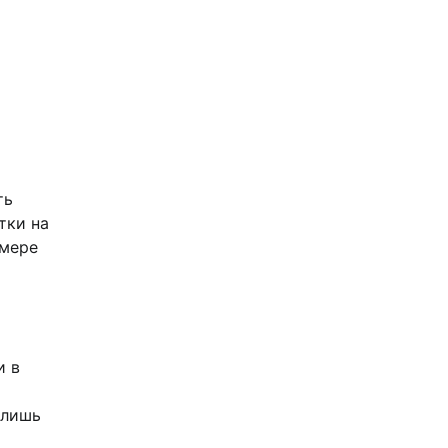
ть
тки на
 мере
и в
 лишь