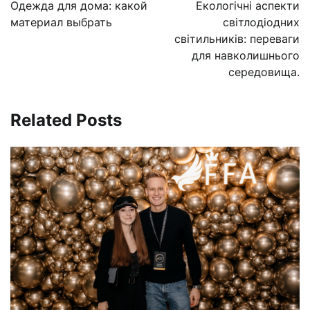
по
Одежда для дома: какой
Екологічні аспекти
записям
материал выбрать
світлодіодних
світильників: переваги
для навколишнього
середовища.
Related Posts